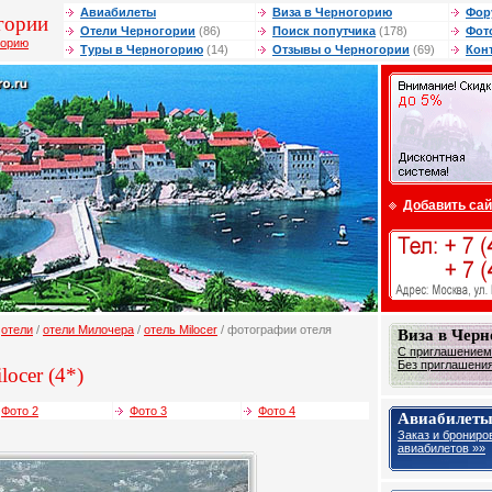
Авиабилеты
Виза в Черногорию
Фор
гории
Отели Черногории
(86)
Поиск попутчика
(178)
Фот
горию
Туры в Черногорию
(14)
Отзывы о Черногории
(69)
Кон
Добавить сай
/
отели
/
отели Милочера
/
отель Milocer
/ фотографии отеля
Виза в Чер
С приглашением 
Без приглашения 
locer (4*)
Фото 2
Фото 3
Фото 4
Авиабилеты
Заказ и брониро
авиабилетов »»