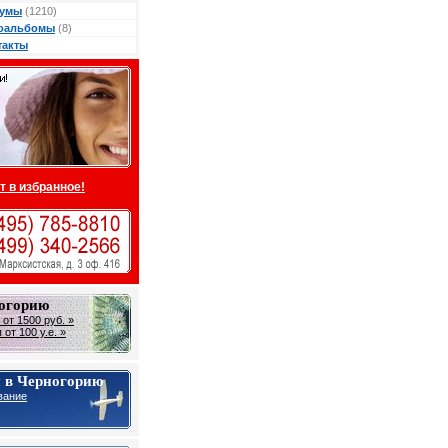
умы
(1210)
оальбомы
(8)
такты
т в избранное!
ногорию
от 1500 руб. »
от 100 у.е. »
 в Черногорию
вание