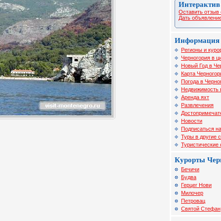
Интерактив
Оставить отзыв 
Дать объявление
Информация 
Регионы и куро
Черногория в ц
Новый Год в Че
Карта Черногор
Погода в Черно
Недвижимость 
Аренда яхт
Развлечения
Достопримечат
Новости
Подписаться на
Туры в другие 
Туристические
Курорты Чер
Бечичи
Будва
Герцег Нови
Милочер
Петровац
Святой Стефан