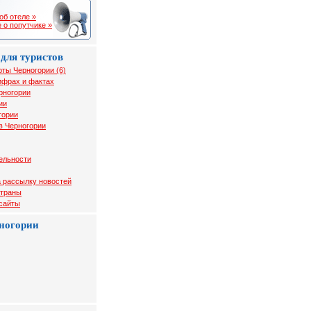
об отеле »
 о попутчике »
для туристов
рты Черногории (6)
ифрах и фактах
рногории
ии
гории
в Черногории
ельности
 рассылку новостей
страны
 сайты
ногории