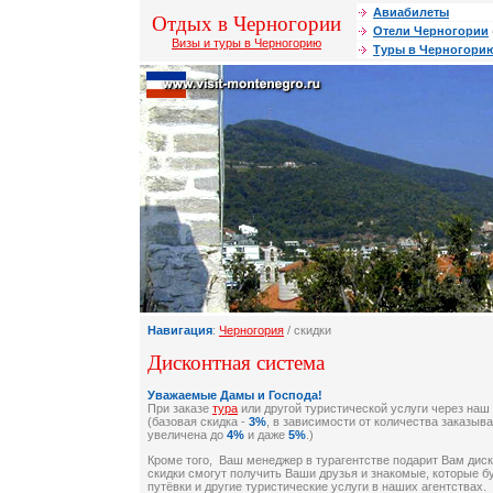
Авиабилеты
Отдых в Черногории
Отели Черногории
Визы и туры в Черногорию
Туры в Черногори
Навигация
:
Черногория
/ скидки
Дисконтная система
Уважаемые Дамы и Господа!
При заказе
тура
или другой туристической услуги через наш 
(базовая скидка -
3%
, в зависимости от количества заказыв
увеличена до
4%
и даже
5%
.)
Кроме того, Ваш менеджер в турагентстве подарит Вам диск
скидки смогут получить Ваши друзья и знакомые, которые б
путёвки и другие туристические услуги в наших агентствах.