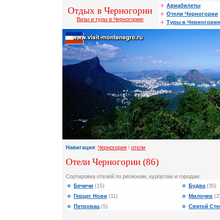
Авиабилеты
Отдых в Черногории
Отели Черногории
Визы и туры в Черногорию
Туры в Черногори
Навигация
:
Черногория
/
отели
Отели Черногории (86)
Сортировка отелей по регионам, курортам и городам:
Бечичи
(15)
Будва
(35)
Герцег Нови
(11)
Милочер
(2
Петровац
(5)
Святой Ст