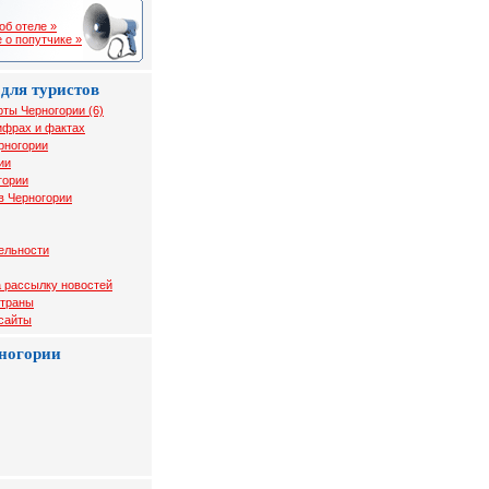
об отеле »
 о попутчике »
для туристов
рты Черногории (6)
ифрах и фактах
рногории
ии
гории
в Черногории
ельности
 рассылку новостей
страны
 сайты
ногории