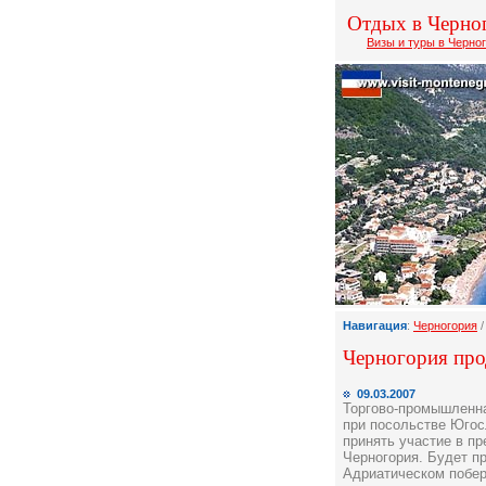
Отдых в Черно
Визы и туры в Черно
Навигация
:
Черногория
Черногория про
09.03.2007
Торгово-промышленна
при посольстве Югос
принять участие в пр
Черногория. Будет пр
Адриатическом побер