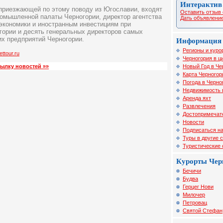
Интерактив
 приезжающей по этому поводу из Югославии, входят
Оставить отзыв 
ромышленной палаты Черногории, директор агентства
Дать объявление
 экономики и иностранным инвестициям при
гории и десять генеральных директоров самых
их предприятий Черногории.
Информация 
Регионы и куро
ettour.ru
Черногория в ц
Новый Год в Че
сылку новостей »»
Карта Черногор
Погода в Черно
Недвижимость 
Аренда яхт
Развлечения
Достопримечат
Новости
Подписаться на
Туры в другие 
Туристические
Курорты Чер
Бечичи
Будва
Герцег Нови
Милочер
Петровац
Святой Стефан