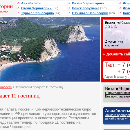
Авиабилеты
Виза в Черногорию
Фор
гории
Отели Черногории
(86)
Поиск попутчика
(178)
Фот
горию
Туры в Черногорию
(14)
Отзывы о Черногории
(69)
Кон
Добавить сай
/
новости
/ Черногория продает 11 гостиниц
Виза в Чер
С приглашением 
дает 11 гостиниц
Без приглашения 
я палата России и Коммерческо-техническое бюро
Авиабилеты
лавии в РФ приглашает туроператоров и журналистов
Заказ и брониро
езентации проектов в области туризма Республики
авиабилетов »»
едставлен тендер по продаже 11 гостиниц на
ежье Черногории.