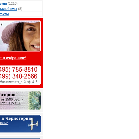
умы
(1210)
оальбомы
(8)
такты
т в избранное!
ногорию
от 1500 руб. »
от 100 у.е. »
 в Черногорию
вание