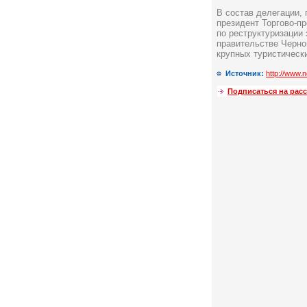
В состав делегации,
президент Торгово-п
по реструктуризации
правительстве Черно
крупных туристическ
Источник:
http://www.n
Подписаться на рас