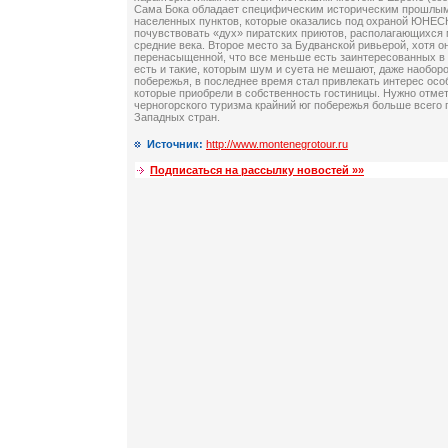
Сама Бока обладает специфическим историческим прошлым.
населенных пунктов, которые оказались под охраной ЮНЕСК
почувствовать «дух» пиратских приютов, располагающихся 
средние века. Второе место за Будванской ривьерой, хотя о
перенасыщенной, что все меньше есть заинтересованных в 
есть и такие, которым шум и суета не мешают, даже наоборо
побережья, в последнее время стал привлекать интерес осо
которые приобрели в собственность гостиницы. Нужно отмети
черногорского туризма крайний юг побережья больше всего 
Западных стран.
Источник:
http://www.montenegrotour.ru
Подписаться на рассылку новостей »»