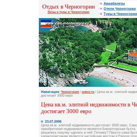
Авиабилеты
Отдых в Черногории
Отели Черногории
Визы и туры в Черногорию
Туры в Черногори
Навигация
:
Черногория
/
новости
/ Цена кв.м. элитной недв
достигает 3000 евро
Цена кв.м. элитной недвижимости в 
достигает 3000 евро
23.07.2006
Цена кв.м. элитной недвижимости достигает 3000 евро. Сам
приобретения недвижимости является Бококоторская бухта.
решались покупку сделать в ней. Почему? Просто сама бух
характеристикам является чистейшим местом в Европе (озо